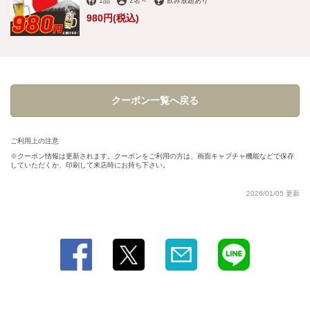
1品
2名
～
飲み放題あり
980円
(税込)
クーポン一覧へ戻る
この店舗情報をシェアする
【ゆっくり飲むならコレ！】生ビール付き2時間飲み放題が
ご利用上の注意
980円！ | 【個室完備】浜焼きと肴 海鮮酒場チリュウズシ
クーポン情報は更新されます。クーポンをご利用の方は、画面キャプチャ機能などで保存
していただくか、印刷して来店時にお持ち下さい。
知立駅前店
愛知県知立市栄２－10 CHIRYUCROSSGATE7階
2026/01/05 更新
https://chiryuzushi.owst.jp/coupons/12646334
お店情報をコピー