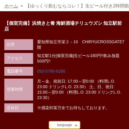
ホーム
【ゆっくり飲むならコレ！】生ビール付き2時間飲
閉じる
【個室完備】浜焼きと肴 海鮮酒場チリュウズシ 知立駅前
店
愛知県知立市栄２－10 CHIRYUCROSSGATE7
住所
階
知立駅1分[個室完備]生ビール180円!!飲み放題
アクセス
500円!!
電話番号
050-5786-6265
月～金、祝前日: 17:00～翌0:00 （料理L.O.
23:00 ドリンクL.O. 23:30） 土、日、祝日:
営業時間
15:00～翌0:00 （料理L.O. 23:00 ドリンクL.O.
23:30）
定休日
※感染対策万全でお待ちしております。
language