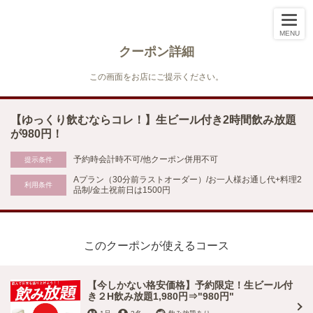
MENU
クーポン詳細
この画面をお店にご提示ください。
【ゆっくり飲むならコレ！】生ビール付き2時間飲み放題
が980円！
予約時会計時不可/他クーポン併用不可
提示条件
Aプラン（30分前ラストオーダー）/お一人様お通し代+料理2
利用条件
品制/金土祝前日は1500円
このクーポンが使えるコース
【今しかない格安価格】予約限定！生ビール付
き２H飲み放題1,980円⇒"980円"