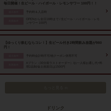
毎日開催！生ビール・ハイボール・レモンサワー 100円！！
予約時＆入店時
提示条件
OPENから全日18時まで / 生ビール・ハイボール・レモ
利用条件
ンサワー 100円
【ゆっくり飲むならコレ！】生ビール付き2時間飲み放題が980
円！
予約時会計時不可/他クーポン併用不可
提示条件
Aプラン（30分前ラストオーダー）/お一人様お通し代+料
利用条件
理2品制/金土祝前日は1500円
もっと見る
(6)
ドリンク