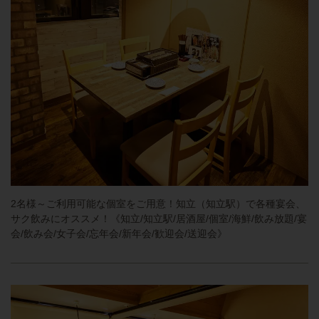
2名様～ご利用可能な個室をご用意！知立（知立駅）で各種宴会、
サク飲みにオススメ！《知立/知立駅/居酒屋/個室/海鮮/飲み放題/宴
会/飲み会/女子会/忘年会/新年会/歓迎会/送迎会》