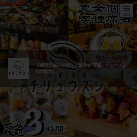
MENU
【個室完備】浜焼きと肴 海鮮酒場チリュウズシ
知立駅前店