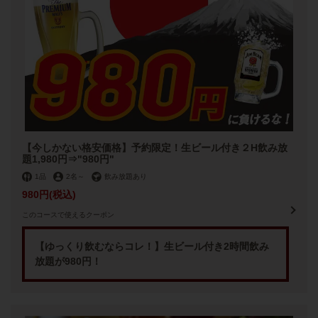
【今しかない格安価格】予約限定！生ビール付き２H飲み放
題1,980円⇒"980円"
1品
2名
～
飲み放題あり
980円
(税込)
このコースで使えるクーポン
【ゆっくり飲むならコレ！】生ビール付き2時間飲み
放題が980円！