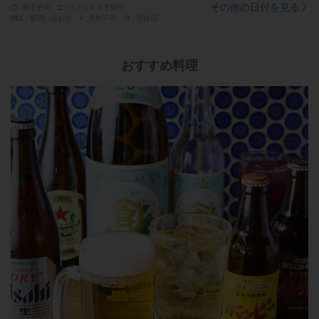
その他の日付を見る
◎
即予約可
□
リクエスト予約可
TEL
要問い合わせ
×
予約不可
休
定休日
おすすめ料理