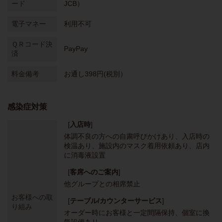
ード
JCB）
電子マネー
利用不可
ＱＲコード決
PayPay
済
料金備考
お通し398円(税別）
感染症対策
[
入店時
]
体調不良の方への自粛呼びかけあり
入店時の
検温あり
施設内のマスク着用依頼あり
店内
に消毒液設置
[
客席へのご案内
]
他グループとの相席禁止
お客様への取
[
テーブル/カウンターサービス
]
り組み
オーダー時にお客様と一定間隔保持
個室に換