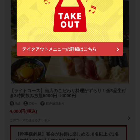
お店情報をコピー
閉じる
テイクアウトメニューの詳細はこちら
【ライトコース】当店のこだわり料理がずらり！全8品生付
き3時間飲み放題5000円⇒4000円
8品
2名
～
飲み放題あり
4,000円
(税込)
このコースで使えるクーポン
【幹事様必見】宴会がお得に楽しめる♪8名以上で1名