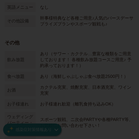
英語メニュー
なし
幹事様特典など各種ご用意♪人気のバースデーサ
その他設備
プライズプランやスポーツ観戦も♪
その他
あり（サワー・カクテル…豊富な種類をご用意
飲み放題
しております！ 各種飲み放題コースご用意♪ 予
約承っております！）
食べ放題
あり（海鮮しゃぶしゃぶ食べ放題2500円！）
カクテル充実、焼酎充実、日本酒充実、ワイン
お酒
充実
お子様連れ
お子様連れ歓迎（離乳食持ち込みOK）
ウェディング
スポーツ観戦、ニ次会PARTYや各種PARTY等、
パーティー・
お気軽にお問い合わせ下さい！
二次会
感染症対策情報あり