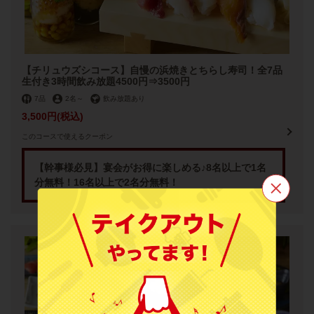
【チリュウズシコース】自慢の浜焼きとちらし寿司！全7品
生付き3時間飲み放題4500円⇒3500円
7品
2名
～
飲み放題あり
3,500円
(税込)
このコースで使えるクーポン
【幹事様必見】宴会がお得に楽しめる♪8名以上で1名
分無料！16名以上で2名分無料！
この店舗情報をシェアする
【個室完備】浜焼きと肴 海鮮酒場チリュウズシ 知立駅前店
愛知県知立市栄２－10 CHIRYUCROSSGATE7階
https://chiryuzushi.owst.jp/