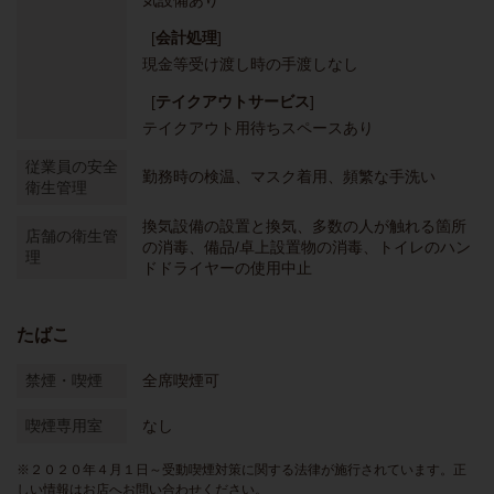
気設備あり
[
会計処理
]
現金等受け渡し時の手渡しなし
[
テイクアウトサービス
]
テイクアウト用待ちスペースあり
従業員の安全
勤務時の検温
マスク着用
頻繁な手洗い
衛生管理
換気設備の設置と換気
多数の人が触れる箇所
店舗の衛生管
の消毒
備品/卓上設置物の消毒
トイレのハン
理
ドドライヤーの使用中止
たばこ
禁煙・喫煙
全席喫煙可
喫煙専用室
なし
※２０２０年４月１日～受動喫煙対策に関する法律が施行されています。正
しい情報はお店へお問い合わせください。