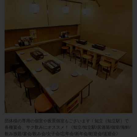
団体様の専用の個室や夜景個室もございます！知立（知立駅）で
各種宴会、サク飲みにオススメ！《知立/知立駅/居酒屋/個室/海鮮/
飲み放題/宴会/飲み会/女子会/忘年会/新年会/歓迎会/送迎会》