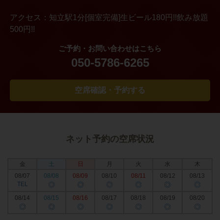
アクセス：
知立駅1分[個室完備]生ビール180円!!飲み放題
500円!!
ご予約・お問い合わせはこちら
050-5786-6265
空席確認・予約する
ネット予約の空席状況
金
土
日
月
火
水
木
08/07
08/08
08/09
08/10
08/11
08/12
08/13
TEL
◎
◎
◎
◎
◎
◎
08/14
08/15
08/16
08/17
08/18
08/19
08/20
◎
◎
◎
◎
◎
◎
◎