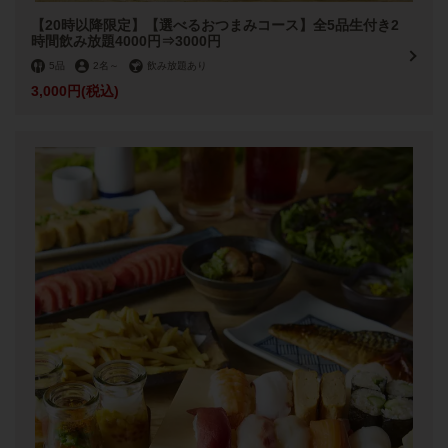
【20時以降限定】【選べるおつまみコース】全5品生付き2
時間飲み放題4000円⇒3000円
5品
2名
～
飲み放題あり
3,000円
(税込)