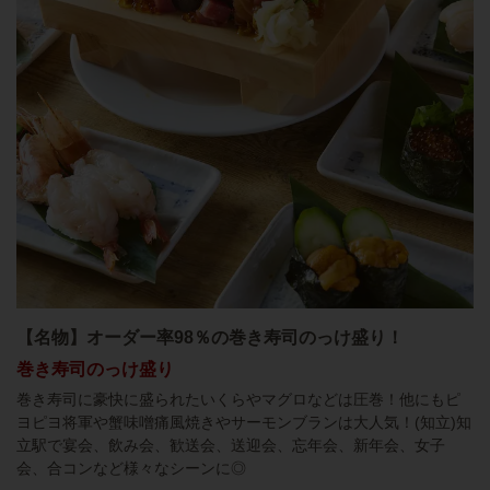
【名物】オーダー率98％の巻き寿司のっけ盛り！
巻き寿司のっけ盛り
巻き寿司に豪快に盛られたいくらやマグロなどは圧巻！他にもピ
ヨピヨ将軍や蟹味噌痛風焼きやサーモンブランは大人気！(知立)知
立駅で宴会、飲み会、歓送会、送迎会、忘年会、新年会、女子
会、合コンなど様々なシーンに◎