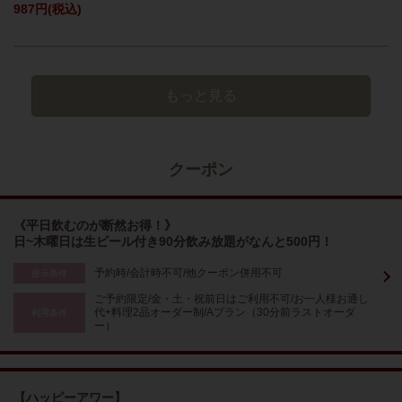
987円
(税込)
もっと見る
クーポン
《平日飲むのが断然お得！》
日~木曜日は生ビール付き90分飲み放題がなんと500円！
予約時/会計時不可/他クーポン併用不可
提示条件
ご予約限定/金・土・祝前日はご利用不可/お一人様お通し
代+料理2品オーダー制/Aプラン（30分前ラストオーダ
利用条件
ー）
【ハッピーアワー】