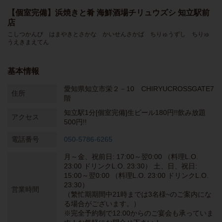
【個室完備】浜焼きと肴 海鮮酒場チリュウズシ 知立駅前
店
こしつかんび はまやきとさかな かいせんさかば ちりゅうずし ちりゅ
うえきまえてん
基本情報
愛知県知立市栄２－10 CHIRYUCROSSGATE7
住所
階
知立駅1分[個室完備]生ビール180円!!飲み放題
アクセス
500円!!
電話番号
050-5786-6265
月～金、祝前日: 17:00～翌0:00 （料理L.O.
23:00 ドリンクL.O. 23:30） 土、日、祝日:
15:00～翌0:00 （料理L.O. 23:00 ドリンクL.O.
23:30）
営業時間
（繁忙期期間中21時までは3名様~のご案内にな
る場合がございます。）
※完全予約制で12:00からのご宴会も承っていま