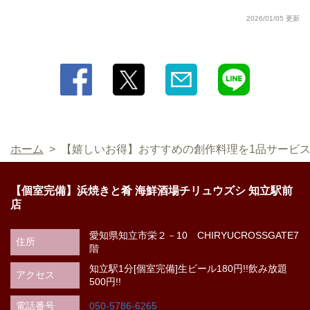
2026/01/05 更新
この店舗情報をシェアする
【嬉しいお得】おすすめの創作料理を1品サービス！ | 【個
室完備】浜焼きと肴 海鮮酒場チリュウズシ 知立駅前店
愛知県知立市栄２－10 CHIRYUCROSSGATE7階
https://chiryuzushi.owst.jp/coupons/138892611
お店情報をコピー
ホーム
【嬉しいお得】おすすめの創作料理を1品サービ
【個室完備】浜焼きと肴 海鮮酒場チリュウズシ 知立駅前
店
愛知県知立市栄２－10 CHIRYUCROSSGATE7
閉じる
住所
階
知立駅1分[個室完備]生ビール180円!!飲み放題
アクセス
500円!!
電話番号
050-5786-6265