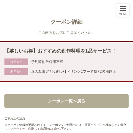
MENU
クーポン詳細
この画面をお店にご提示ください。
【嬉しいお得】おすすめの創作料理を1品サービス！
予約時他券併用不可
提示条件
席のみ限定 / お通し+1ドリンク1フード制 / 2名様以上
利用条件
クーポン一覧へ戻る
ご利用上の注意
クーポン情報は更新されます。クーポンをご利用の方は、画面キャプチャ機能などで保存
していただくか、印刷して来店時にお持ち下さい。